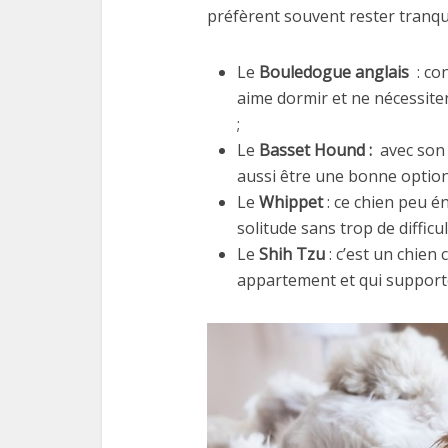
préfèrent souvent rester tranqui
Le
Bouledogue anglais
: co
aime dormir et ne nécessite
;
Le
Basset Hound :
avec son 
aussi être une bonne option
Le
Whippet
: ce chien peu é
solitude sans trop de difficul
Le
Shih Tzu
: c’est un chien 
appartement et qui supporte