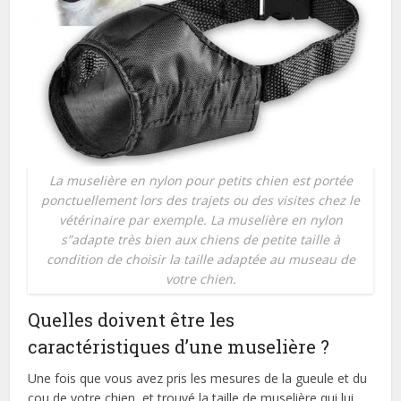
La muselière en nylon pour petits chien est portée
ponctuellement lors des trajets ou des visites chez le
vétérinaire par exemple. La muselière en nylon
s”adapte très bien aux chiens de petite taille à
condition de choisir la taille adaptée au museau de
votre chien.
Quelles doivent être les
caractéristiques d’une muselière ?
Une fois que vous avez pris les mesures de la gueule et du
cou de votre chien, et trouvé la taille de muselière qui lui