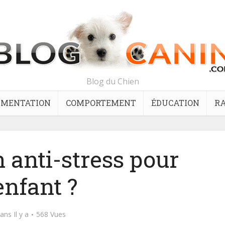
Blog du Chien
IMENTATION
COMPORTEMENT
ÉDUCATION
RA
 anti-stress pour
’enfant ?
ans Il y a
568 Vues